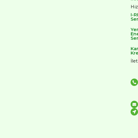
Hi
I-
Ser
Yen
Ene
Ser
Ka
Kre
İle