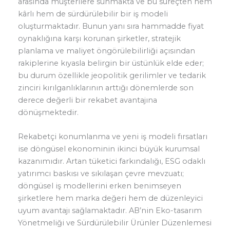
arasında müşterilere sunmakta ve bu süreçten hem
kârlı hem de sürdürülebilir bir iş modeli
oluşturmaktadır. Bunun yanı sıra hammadde fiyat
oynaklığına karşı korunan şirketler, stratejik
planlama ve maliyet öngörülebilirliği açısından
rakiplerine kıyasla belirgin bir üstünlük elde eder;
bu durum özellikle jeopolitik gerilimler ve tedarik
zinciri kırılganlıklarının arttığı dönemlerde son
derece değerli bir rekabet avantajına
dönüşmektedir.
Rekabetçi konumlanma ve yeni iş modeli fırsatları
ise döngüsel ekonominin ikinci büyük kurumsal
kazanımıdır. Artan tüketici farkındalığı, ESG odaklı
yatırımcı baskısı ve sıkılaşan çevre mevzuatı;
döngüsel iş modellerini erken benimseyen
şirketlere hem marka değeri hem de düzenleyici
uyum avantajı sağlamaktadır. AB’nin Eko-tasarım
Yönetmeliği ve Sürdürülebilir Ürünler Düzenlemesi