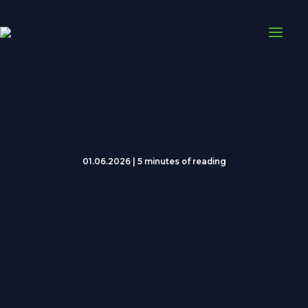
İçeriğe
atla
01.06.2026
|
5 minutes of reading